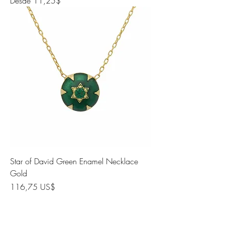
Desde
11,25$
Star of David Green Enamel Necklace
Gold
Precio
116,75 US$