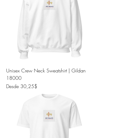
Unisex Crew Neck Sweatshirt | Gildan
18000
Precio de oferta
Desde
30,25$