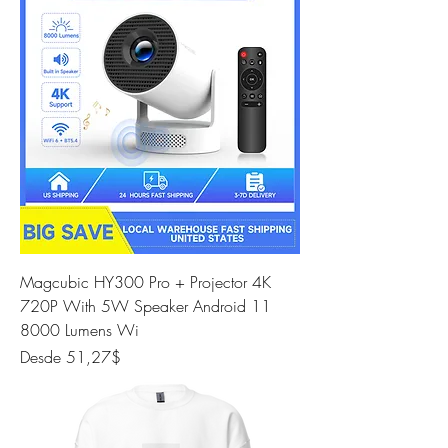
Magcubic HY300 Pro + Projector 4K
720P With 5W Speaker Android 11
8000 Lumens Wi
Precio de oferta
Desde
51,27$