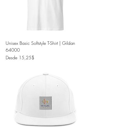
Unisex Basic Softstyle T-Shirt | Gildan
64000
Precio de oferta
Desde
15,25$