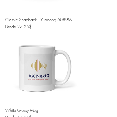
Classic Snapback | Yupoong 6089M
Precio de oferta
Desde
27,25$
White Glossy Mug
Precio de oferta