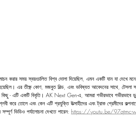
্মোচন করার সময় স্বয়ংচালিত বিশ্ব দোলা দিয়েছিল, এমন একটি যান যা দেখে মন
হয়েছিল। এর তীক্ষ্ণ কোণ, মজবুত বিল্ড, এবং ভবিষ্যত আবেদনের সাথে, টেসলা সাই
 কিছু - এটি একটি বিবৃতি। AK Next Gen-এ, আমরা গভীরভাবে গভীরভাবে ডুব 
িপ্লবী করে তোলে এবং কেন এটি প্রযুক্তি উত্সাহীদের এবং ট্রাক প্রেমীদের কল্প
সম্পূর্ণ ভিডিও পর্যালোচনা দেখতে পারেন: 
https://youtu.be/97qtmc-