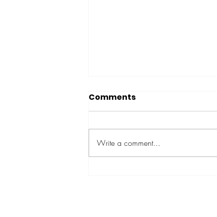
Comments
Write a comment...
জাঁকজমক উন্মোচন: মহিলাদের জন্য
ZDADAN 925 স্টার্লিং সিলভার রুবি
রিং এর আকর্ষণ