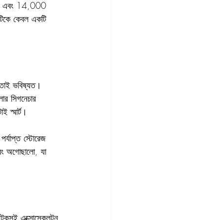
ময় এবং 14,000 
এটিকে কেবল একটি 
মতোই ভবিষ্যত। 
সলার সিগনেচার 
ই স্মার্ট।
র্যাপ্ত স্টোরেজ 
এবং অগোছালো, যা 
-টেকসই এক্সোস্কেলটন 