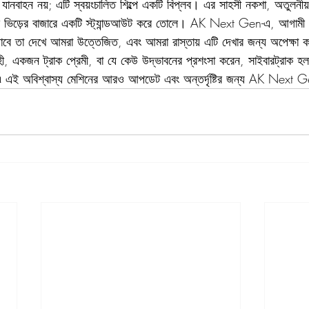
 যানবাহন নয়; এটি স্বয়ংচালিত শিল্পে একটি বিপ্লব। এর সাহসী নকশা, অতুলনীয় 
টি ভিড়ের বাজারে একটি স্ট্যান্ডআউট করে তোলে। AK Next Gen-এ, আগামী 
 যাবে তা দেখে আমরা উত্তেজিত, এবং আমরা রাস্তায় এটি দেখার জন্য অপেক্ষা 
হী, একজন ট্রাক প্রেমী, বা যে কেউ উদ্ভাবনের প্রশংসা করেন, সাইবারট্রাক হ
৷ এই অবিশ্বাস্য মেশিনের আরও আপডেট এবং অন্তর্দৃষ্টির জন্য AK Next 