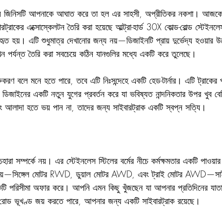
ম যে জিনিসটি আপনাকে আঘাত করে তা হল এর সাহসী, অপ্রীতিকর নকশা। আজকের র
ট্রাকের এক্সোস্কেলটন তৈরি করা হয়েছে আল্ট্রা-হার্ড 30X কোল্ড-রোল্ড স্টেইন
হৃত হয়। এটি শুধুমাত্র দেখানোর জন্য নয়—ডিজাইনটি প্রায় দুর্ভেদ্য হওয়ার উদ
খন পর্যন্ত তৈরি করা সবচেয়ে কঠিন যানগুলির মধ্যে একটি করে তুলেছে।
করণ বলে মনে হতে পারে, তবে এটি নিঃসন্দেহে একটি হেড-টার্নার। এটি ট্রাকের 
িত ডিজাইনের একটি নতুন যুগের প্রবর্তন করে যা ভবিষ্যত নান্দনিকতার উপর খুব বে
ং আলাদা হতে ভয় পান না, তাদের জন্য সাইবারট্রাক একটি স্বপ্ন সত্যি।
 চেহারা সম্পর্কে নয়। এর স্টেইনলেস স্টিলের বর্মের নীচে কর্মক্ষমতার একটি পাওয়
 যায়—সিঙ্গেল মোটর RWD, ডুয়াল মোটর AWD, এবং ট্রাই মোটর AWD—সাইবা
কটি পরিসীমা অফার করে। আপনি এমন কিছু খুঁজছেন যা আপনার প্রতিদিনের যাতা
রোড ভূখণ্ড জয় করতে পারে, আপনার জন্য একটি সাইবারট্রাক রয়েছে।